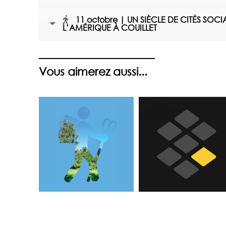
11 octobre | UN SIÈCLE DE CITÉS SOC
L’AMÉRIQUE À COUILLET
Vous aimerez aussi...
ilo
PAVÉS DE
[Balade Philo]
MÉMOIRE
AU BOIS DU
CAZIER