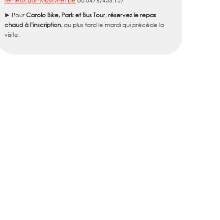
lierneux.garny@skynet.be
ou 0476/453.157
► Pour
Carolo Bike, Park et Bus Tour
,
réservez le repas
chaud à l’inscription
, au plus tard le mardi qui précède la
visite.