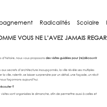
pagnement
Radicalités
Scolaire
, COMME VOUS NE L’AVEZ JAMAIS REGA
s d’histoire, nous vous proposons
des visites guidées pour (re)découvrir
 aux secrets d’architecture insoupçonnés, la ville révèle ses multiples
 ville, ralentir, se laisser surprendre par un détail, une façade, un récit
e nous façonnons aujourd’hui.
d’écouter ?
 visites sont organisées le dimanche, afin de permettre aussi à celles et