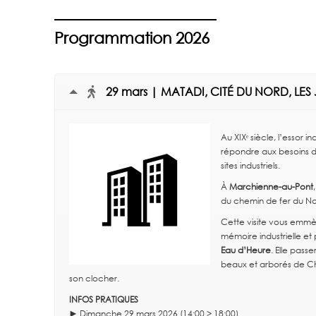
Programmation 2026
29 mars | MATADI, CITÉ DU NORD, LE
Au XIXᵉ siècle, l’essor 
répondre aux besoins d
sites industriels.
À
Marchienne-au-Pont
du chemin de fer du No
Cette visite vous emmè
mémoire industrielle e
Eau d’Heure
. Elle pass
beaux et arborés de Cha
son clocher.
INFOS PRATIQUES
► Dimanche 29 mars 2026 (14:00 > 18:00)