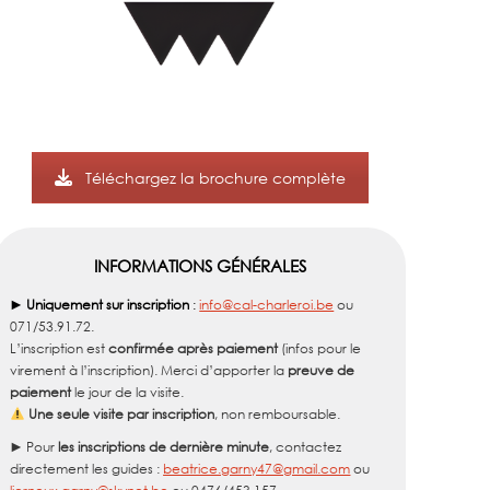
Téléchargez la brochure complète
INFORMATIONS GÉNÉRALES
►
Uniquement sur inscription
:
info@cal-charleroi.be
ou
071/53.91.72.
L’inscription est
confirmée après paiement
(infos pour le
virement à l’inscription). Merci d’apporter la
preuve de
paiement
le jour de la visite.
Une seule visite par inscription
, non remboursable.
► Pour
les inscriptions de dernière minute
, contactez
directement les guides :
beatrice.garny47@gmail.com
ou