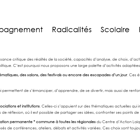
pagnement
Radicalités
Scolaire
nce critique des réalités de la société, capacités d’analyse, de choix, d’acti
olitique. C’est pourquoi nous proposons une large palette d’activités adaptées 
matiques, des salons, des festivals ou encore des escapades d’un jour
. Ces 
i permettent de s’émanciper, d’apprendre, de se divertir, mais aussi de renforcer
ciations et institutions
. Celles-ci s’appuient sur des thématiques actuelles qui
de réflexion, où il est possible de partager ses idées, confronter ses points de
ion permanente * commune à toutes les régionales
du Centre d’Action Laïq
és de conférences, ateliers, débats et activités variées. Ces choix sont toujour