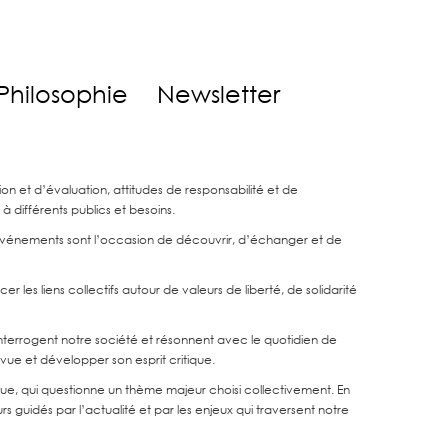
Philosophie
Newsletter
on et d’évaluation, attitudes de responsabilité et de
à différents publics et besoins.
événements sont l’occasion de découvrir, d’échanger et de
 les liens collectifs autour de valeurs de liberté, de solidarité
 interrogent notre société et résonnent avec le quotidien de
 vue et développer son esprit critique.
ue, qui questionne un thème majeur choisi collectivement. En
s guidés par l’actualité et par les enjeux qui traversent notre