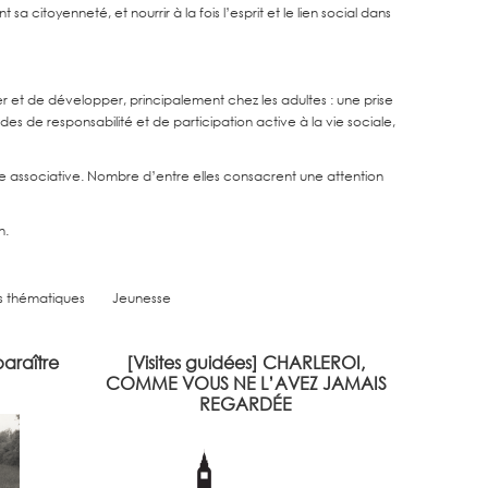
itoyenneté, et nourrir à la fois l’esprit et le lien social dans
er et de développer, principalement chez les adultes : une prise
es de responsabilité et de participation active à la vie sociale,
vie associative. Nombre d’entre elles consacrent une attention
n.
s thématiques
Jeunesse
paraître
[Visites guidées] CHARLEROI,
autrice et
17 visites guidées de Charleroi, comme
COMME VOUS NE L’AVEZ JAMAIS
age une
vous ne l’avez jamais regardée ! En
REGARDÉE
l’héritage
collaboration avec Béatrice Garny et
aphe Hervé
André Lierneux, agrégés d’histoire.
s, sons,