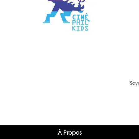
Chaque séance commence par une
cél
projection, suivie d’un atelier pour
sy
questionner le monde qui les entoure,
l’adol
stimuler leur imagination et les
valeurs
encourager à penser librement.
é
Soye
À Propos