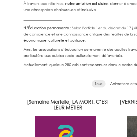
À travers ces initiatives,
notre ambition est claire
: donner à chacu
une atmosphère chaleureuse et inclusive.
_____________________
*
L’Éducation permanente
: Selon l’article 1er du décret du 17 j
de conscience et une connaissance critique des réalités de la soc
économique, culturelle et politique.
Ainsi, les associations d’éducation permanente des adultes trava
particulière aux publics socio-culturellement défavorisés.
Actuellement, quelque 280 asbl sont reconnues dans le cadre du 
Tous
Animations cit
[Semaine Mortelle] LA MORT, C’EST
[VERNIS
Découvrez les réalités de ces professions
Verniss
LEUR MÉTIER
qui nous confrontent à la mort autrement.
disparaî
Parce que la mort, c’est leur métier. Dans
septe
le cadre de la Semaine Mortelle.
commi