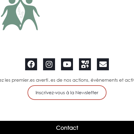
ébration marque le passage
mbolique de l’enfance vers
escence et met à l’honneur les
 qui nous rassemblent : liberté,
galité, solidarité, respect.
z les premier.es averti․es de nos actions, évènements et acti
Inscrivez-vous à la Newsletter
Contact