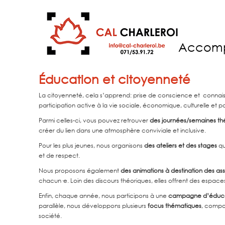
Accom
Éducation et citoyenneté
La citoyenneté, cela s’apprend: prise de conscience et connaissa
participation active à la vie sociale, économique, culturelle et p
Parmi celles-ci, vous pouvez retrouver
des journées/semaines thé
créer du lien dans une atmosphère conviviale et inclusive.
Pour les plus jeunes, nous organisons
des ateliers et des stages
qu
et de respect.
Nous proposons également
des animations à destination des asso
chacun·e. Loin des discours théoriques, elles offrent des espaces 
Enfin, chaque année, nous participons à une
campagne d’éducat
parallèle, nous développons plusieurs
focus thématiques
, compos
société.