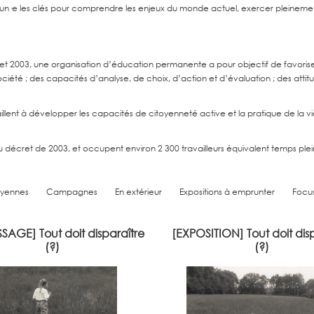
n·e les clés pour comprendre les enjeux du monde actuel, exercer pleinement sa c
uillet 2003, une organisation d’éducation permanente a pour objectif de favoris
iété ; des capacités d’analyse, de choix, d’action et d’évaluation ; des attitud
illent à développer les capacités de citoyenneté active et la pratique de la 
décret de 2003, et occupent environ 2 300 travailleurs équivalent temps plei
oyennes
Campagnes
En extérieur
Expositions à emprunter
Focu
SAGE] Tout doit disparaître
[EXPOSITION] Tout doit dis
age de l’exposition « Tout doit
Avec Tout doit disparaître (?), l’
(?)
(?)
tre (?) » au CAL Charleroi le 25
artiste Caroline Desvaux part
mbre 2026, en présence de la
démarche personnelle : le tri de 
ssaire d’exposition, Caroline
laissé par son père, le photogr
Desvaux.
Desvaux. Photographies, image