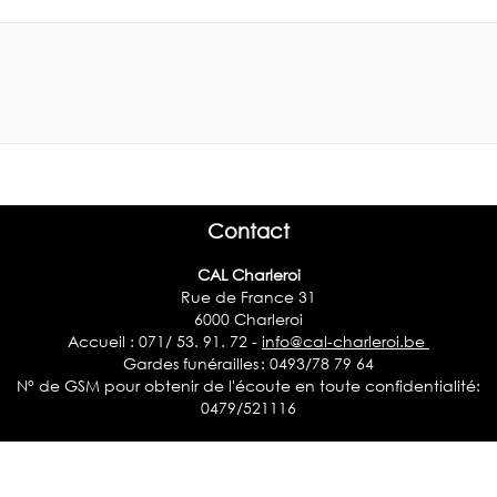
Contact
CAL Charleroi
Rue de France 31
6000 Charleroi
Accueil : 071/ 53. 91. 72 -
info@cal-charleroi.be
Gardes funérailles : 0493/78 79 64
N° de GSM pour obtenir de l'écoute en toute confidentialité:
0479/521116