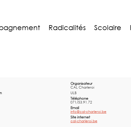
pagnement
Radicalités
Scolaire
Organisateur
CAL Charleroi
in
ULB
Téléphone
071/53.91.72
Email
info@cal-charleroi.be
Site internet
cal-charleroi.be