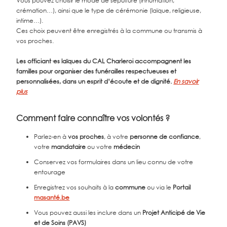
Vous pouvez choisir le mode de sépulture (inhumation,
crémation…), ainsi que le type de cérémonie (laïque, religieuse,
intime…).
Ces choix peuvent être enregistrés à la commune ou transmis à
vos proches.
Les officiant·es laïques du CAL Charleroi accompagnent les
familles pour organiser des funérailles respectueuses et
personnalisées, dans un esprit d’écoute et de dignité.
En savoir
plus
Comment faire connaître vos volontés ?
Parlez-en à
vos proches
, à votre
personne de confiance
,
votre
mandataire
ou votre
médecin
Conservez vos formulaires dans un lieu connu de votre
entourage
Enregistrez vos souhaits à la
commune
ou via le
Portail
masanté.be
Vous pouvez aussi les inclure dans un
Projet Anticipé de Vie
et de Soins (PAVS)