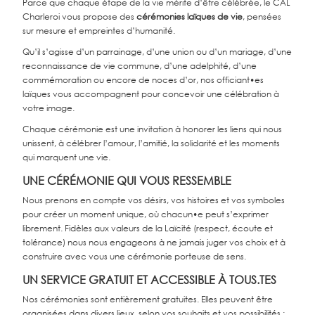
Parce que chaque étape de la vie mérite d’être célébrée, le CAL
Charleroi vous propose des
cérémonies laïques de vie
, pensées
sur mesure et empreintes d’humanité.
Qu’il s’agisse d’un parrainage, d’une union ou d’un mariage, d’une
reconnaissance de vie commune, d’une adelphité, d’une
commémoration ou encore de noces d’or, nos officiant•es
laïques vous accompagnent pour concevoir une célébration à
votre image.
Chaque cérémonie est une invitation à honorer les liens qui nous
unissent, à célébrer l’amour, l’amitié, la solidarité et les moments
qui marquent une vie.
UNE CÉRÉMONIE QUI VOUS RESSEMBLE
Nous prenons en compte vos désirs, vos histoires et vos symboles
pour créer un moment unique, où chacun•e peut s’exprimer
librement. Fidèles aux valeurs de la Laïcité (respect, écoute et
tolérance) nous nous engageons à ne jamais juger vos choix et à
construire avec vous une cérémonie porteuse de sens.
UN SERVICE GRATUIT ET ACCESSIBLE À TOUS.TES
Nos cérémonies sont entièrement gratuites. Elles peuvent être
organisées dans divers lieux, selon vos souhaits et vos possibilités :