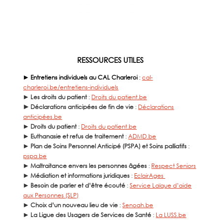
RESSOURCES UTILES
►
Entretiens individuels au CAL Charleroi
:
cal-
charleroi.be/entretiens-individuels
►
Les droits du patient
:
Droits du patient.be
►
Déclarations anticipées de fin de vie
:
Déclarations
anticipées.be
►
Droits du patient
:
Droits du patient.be
►
Euthanasie et refus de traitement
:
ADMD.be
►
Plan de Soins Personnel Anticipé (PSPA) et Soins palliatifs
:
pspa.be
►
Maltraitance envers les personnes âgées
:
Respect Seniors
►
Médiation et informations juridiques
:
EclairAges
►
Besoin de parler et d’être écouté
:
Service Laïque d’aide
aux Personnes (SLP)
►
Choix d’un nouveau lieu de vie
:
Senoah.be
►
La Ligue des Usagers de Services de Santé
:
La LUSS.be