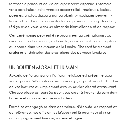
retracer le parcours de vie de la personne disparue. Ensemble,
vous construisez un hommage personnalisé : musiques, textes,
poèmes, photos, diaporamas ou objets symboliques peuvent y
trouver leur place. Le conseiller laïque prononce l’éloge funèbre,
rédigé avec vous, dans un climat de bienveillance et de respect.
Ces cérémonies peuvent être organisées au crématorium, au
cimetière, au funérarium, à domicile, dans une salle de réception
ou encore dans une Maison de la Laïcité. Elles sont totalement
gratuites
et distinctes des prestations des pompes funèbres.
UN SOUTIEN MORAL ET HUMAIN
Au-delà de l’organisation, l’officiant.e laïque est présent.e pour
vous épauler. Si l’émotion vous submerge, iel peut prendre le relais
de vos lectures ou simplement être un soutien discret et rassurant.
Chaque étape est pensée pour vous aider à trouver du sens dans
la perte et amorcer le chemin du deuil.
Formé.es et engagé.es dans des valeurs d’écoute, de respect et
de tolérance, nos officiant.es laïques sont là pour vous offrir un
accompagnement humain, sincère et digne.