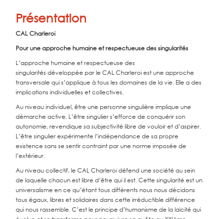
Présentation
CAL Charleroi
Pour une approche humaine et respectueuse des singularités
L’approche humaine et respectueuse des
singularités
développée par le CAL Charleroi
est une approche
transversale qui
s’applique à tous les domaines de la vie. Elle a des
implications individuelles et collectives.
Au niveau individuel, être une personne singulière implique une
démarche active. L’être
singulier s’efforce de conquérir son
autonomie, revendique sa subjectivité libre de vouloir
et d’aspirer.
L’être singulier expérimente l’indépendance de sa propre
existence sans se
sentir contraint par une norme imposée de
l’extérieur.
Au niveau collectif, le CAL Charleroi défend une société au sein
de laquelle chacun est
libre d’être qui il est. Cette singularité est un
universalisme en ce qu’étant tous différents
nous nous décidons
tous égaux, libres et solidaires dans cette irréductible différence
qui
nous rassemble. C’est le principe d’humanisme de la laïcité qui