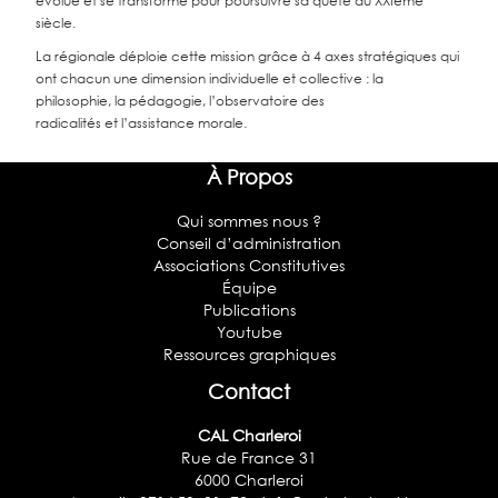
évolue et se transforme
pour poursuivre sa quête au XXIème
siècle.
La régionale déploie cette mission grâce à
4
axes stratégiques qui
ont chacun une dimension individuelle et collective : la
philosophie, la pédagogie, l’observatoire des
radicalités
et
l’assistance morale.
À Propos
Qui sommes nous ?
Conseil d’administration
Associations Constitutives
Équipe
Publications
Youtube
Ressources graphiques
Contact
CAL Charleroi
Rue de France 31
6000 Charleroi