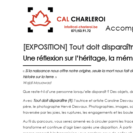
Accom
[EXPOSITION] Tout doit disparaîtr
Une réflexion sur l’héritage, la mém
«
Si la naissance nous offre notre origine, seule la mort nous fait 
histoire sur la terre
. »
Wajdi Mouawad
Que reste-t-il d’une personne lorsqu’elle disparaît ? Des objets, 
Avec
Tout doit disparaître (?)
, l’autrice et artiste Caroline Desv
père, le photographe Hervé Desvaux. Photographies, images, sons,
traversée par les joies, les ruptures, les engagements et les bo
Au fil du parcours, vous serez amené·es à circuler parmi les tra
transforme et continue d’agir bien après une disparition. À partir 