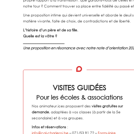
propre rapport à la transmission : que gardons-nous de celles e
notre tour ? Comment trouver sa place entre fidélité au passé e
Une proposition intime qui devient universelle et aborde le deuil
matière vivante, faite de choix, de contradictions et de liberté.
L’histoire d’un père et de sa fille.
Quelle est la vôtre ?
_______________________
Une proposition en résonance avec notre note d’orientation 20
VISITES GUIDÉES
Pour les écoles & associations
Nos animateur.ices proposent des
visites gratuites sur
demande
, adaptées à vos classes
(à partir de la 5e
secondaire) et
à vos groupes.
Infos et réservations
:
info@cal-charleroi.be
– 071/53.91.72 –
Formulaire