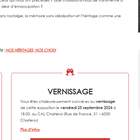
t ceux qui nous ont précédés ? Que choisissons-nous de transmettre à
t désir d’émancipation ?
 sans nostalgie, la mémoire sans idéalisation et l’héritage comme une
26 :
NOS HÉRITAGES, NOS CHOIX
VERNISSAGE
Vous êtes chaleureusement convié.es au
vernissage
de cette exposition le
vendredi 25 septembre 2026
à
18:00, au CAL Charleroi (Rue de France, 31 – 6000
Charleroi)
Plus d’infos