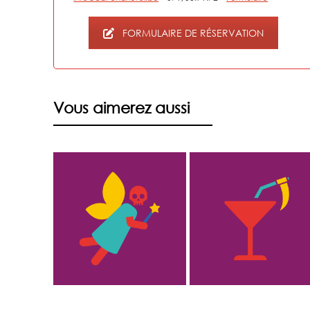
FORMULAIRE DE RÉSERVATION
Vous aimerez aussi
[Semaine
[VERNISSAGE]
 CONTES
Mortelle] UN
Tout doit
CONTEUR HORS
disparaître (?)
 VIE
PÈRE