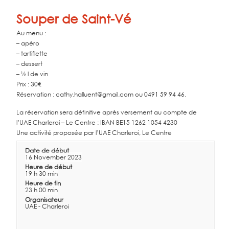
Souper de Saint-Vé
Au menu :
– apéro
– tartiflette
– dessert
– ½ l de vin
Prix : 30€
Réservation : cathy.halluent@gmail.com ou 0491 59 94 46.
La réservation sera définitive après versement au compte de
l’UAE Charleroi – Le Centre : IBAN BE15 1262 1054 4230
Une activité proposée par l’UAE Charleroi, Le Centre
Date de début
16 November 2023
Heure de début
19 h 30 min
Heure de fin
23 h 00 min
Organisateur
UAE - Charleroi