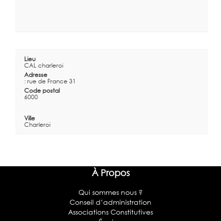
Lieu
CAL charleroi
Adresse
: rue de France 31
Code postal
6000
Ville
Charleroi
À Propos
Qui sommes nous ?
Conseil d’administration
Associations Constitutives