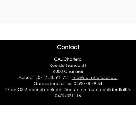
Contact
CAL Charleroi
Rue de France 31
6000 Charleroi
Accueil : 071/ 53. 91. 72 -
info@cal-charleroi.be
Gardes funérailles : 0493/78 79 64
N° de GSM pour obtenir de l'écoute en toute confidentialité:
0479/521116