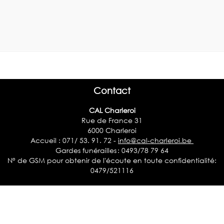
Contact
CAL Charleroi
Rue de France 31
6000 Charleroi
Accueil : 071/ 53. 91. 72 -
info@cal-charleroi.be
Gardes funérailles : 0493/78 79 64
N° de GSM pour obtenir de l'écoute en toute confidentialité:
0479/521116