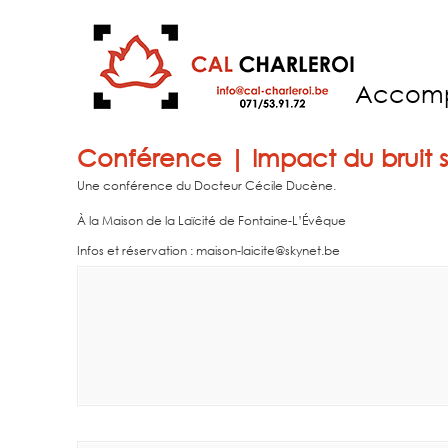
Accom
Conférence | Impact du bruit su
Une conférence du Docteur Cécile Ducène.
À la Maison de la Laïcité de Fontaine-L’Évêque
Infos et réservation : maison-laicite
@skynet.be