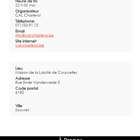
Heure de fin
22 h 00 min
Organisateur
CAL Charleroi
Téléphone
071/53.91.72
Email
info@cal-charleroi.be
Site internet
cal-charleroi.be
Lieu
Maison de la Laïcité de Courcelles
Adresse
Rue Emile Vandervelde 5
Code postal
6182
Ville
Souvret