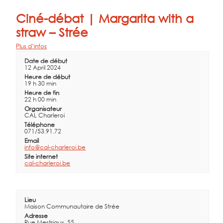
Ciné-débat | Margarita with a
straw – Strée
Plus d’infos
Date de début
12 April 2024
Heure de début
19 h 30 min
Heure de fin
22 h 00 min
Organisateur
CAL Charleroi
Téléphone
071/53.91.72
Email
info@cal-charleroi.be
Site internet
cal-charleroi.be
Lieu
Maison Communautaire de Strée
Adresse
Rue Mestriaux, 55