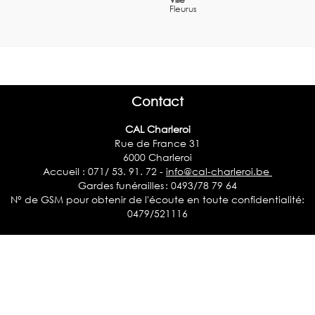
Fleurus
Contact
CAL Charleroi
Rue de France 31
6000 Charleroi
Accueil : 071/ 53. 91. 72 -
info@cal-charleroi.be
Gardes funérailles : 0493/78 79 64
N° de GSM pour obtenir de l'écoute en toute confidentialité:
0479/521116