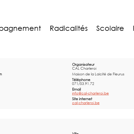
pagnement
Radicalités
Scolaire
Organisateur
CAL Charleroi
in
Maison de la Laïcité de Fleurus
Téléphone
071/53.91.72
Email
info@cal-charleroi.be
Site internet
cal-charleroi.be
Ville