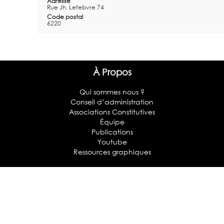
Adresse
Rue Jh. Lefebvre 74
Code postal
6220
À Propos
Qui sommes nous ?
Conseil d’administration
Associations Constitutives
Équipe
Publications
Youtube
Ressources graphiques