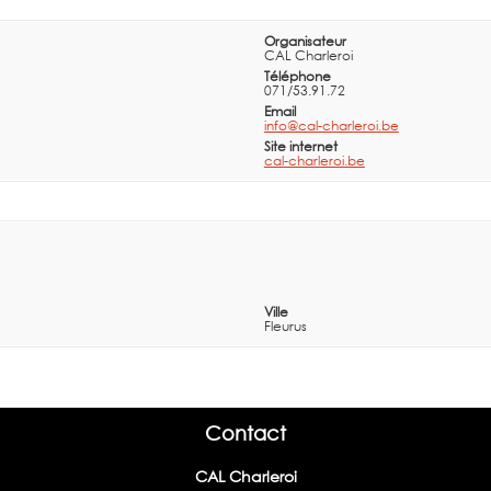
Organisateur
CAL Charleroi
Téléphone
071/53.91.72
Email
info@cal-charleroi.be
Site internet
cal-charleroi.be
Ville
Fleurus
Contact
CAL Charleroi