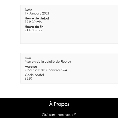
Date
19 January 2021
Heure de début
19 h 30 min
Heure de fin
21 h 30 min
Lieu
Maison de la Laïcité de Fleurus
Adresse
Chaussée de Charleroi, 264
Code postal
6220
À Propos
Qui sommes nous ?