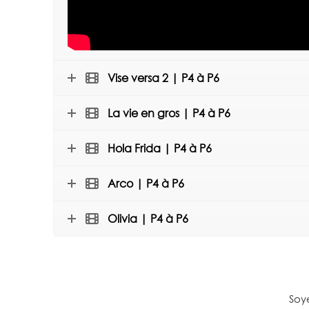
Vise versa 2 | P4 à P6
La vie en gros | P4 à P6
Hola Frida | P4 à P6
Arco | P4 à P6
Olivia | P4 à P6
Soye