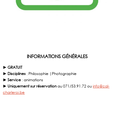
INFORMATIONS GÉNÉRALES
► GRATUIT
► Disciplines
: Philosophie |Photographie
► Service
: animations
► Uniquement sur réservation
au 071/53.91.72 ou
info
@cal-
charleroi.be