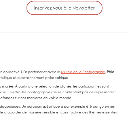
Inscrivez-vous à la Newsletter
on collective ? En partenariat avec le
Musée de la Photographie
,
Philo
tistique et questionnement philosophique.
u musée. À partir d’une sélection de clichés, les participant.es sont
e vue. En effet, les photographies ne se contentent pas de représenter :
 profondes sur nos manières de voir le monde.
s pédagogiques. Un parcours spécifique a par exemple été conçu en lien
ble d’aborder de manière sensible et constructive des thèmes essentiels