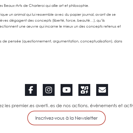
 Beaux-Arts de Charleroi qui allie art et philosophie.
ique un animal qui lui ressemble avec du papier journal, avant de se
lèves dégagent des concepts (liberté, force, beauté…), qu’ils
lectionnent une œuvre qui incarne le mieux un des concepts retenus et
letés de pensée (questionnement, argumentation, conceptualisation), dans
z les premier.es averti․es de nos actions, évènements et acti
Inscrivez-vous à la Newsletter