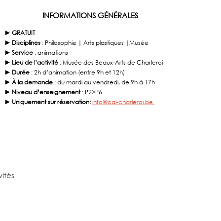
INFORMATIONS GÉNÉRALES
► GRATUIT
► Disciplines
: Philosophie | Arts plastiques |Musée
► Service
: animations
► Lieu de l’activité
: Musée des Beaux-Arts de Charleroi
► Durée
: 2h d’animation (entre 9h et 12h)
► À la demande
: du mardi au vendredi, de 9h à 17h
► Niveau d’enseignement
: P2>P6
► Uniquement sur réservation:
info@cal-charleroi.be
vités