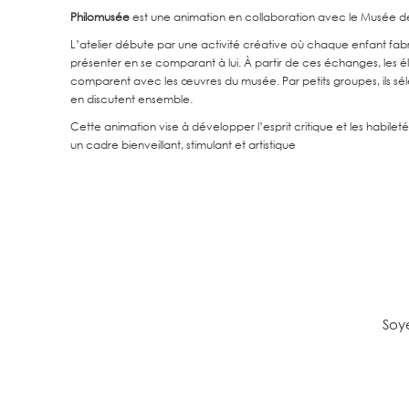
Philomusée
est une animation en collaboration avec le Musée des
L’atelier débute par une activité créative où chaque enfant fabr
présenter en se comparant à lui. À partir de ces échanges, les é
comparent avec les œuvres du musée. Par petits groupes, ils sé
en discutent ensemble.
Cette animation vise à développer l’esprit critique et les habi
un cadre bienveillant, stimulant et artistique
Soye