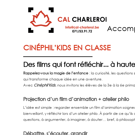
Accom
CINÉPHIL’KIDS EN CLASSE
Des films qui font réfléchir... à haut
Rappelez-vous la magie de l’enfance
: la curiosité, les questio
qui transforme chaque idée en une aventure.
Avec
Cinéphil’Kids
, nous invitons les élèves de la 3e à la 6e prim
Projection d’un film d’animation + atelier philo
L’idée est simple : regarder ensemble un film d’animation soigne
bienveillant, y réfléchir lors d’un atelier philo. À partir de ce qu
questions, à argumenter, à imaginer, à douter… bref, à philosoph
Débattre, s’écouter, grandir