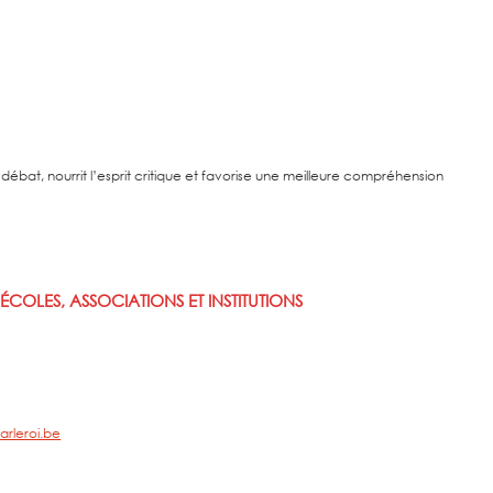
débat, nourrit l’esprit critique et favorise une meilleure compréhension
ÉCOLES, ASSOCIATIONS ET INSTITUTIONS
arleroi.be