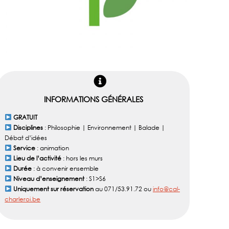
INFORMATIONS GÉNÉRALES
GRATUIT
Disciplines
: Philosophie | Environnement | Balade |
Débat d’idées
Service
: animation
Lieu de l’activité
: hors les murs
Durée
: à convenir ensemble
Niveau d’enseignement
: S1>S6
Uniquement sur réservation
au 071/53.91.72 ou
info
@cal-
charleroi.be