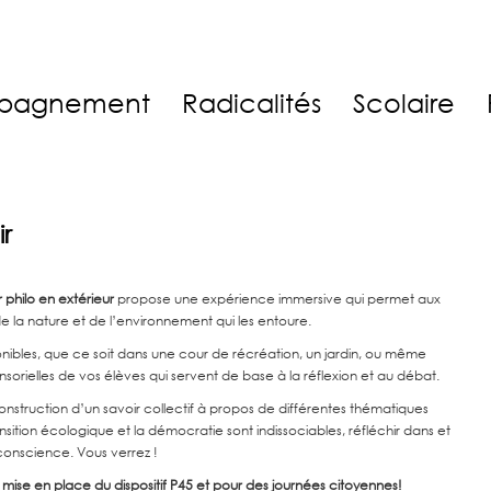
pagnement
Radicalités
Scolaire
ir
r philo en extérieur
propose une expérience immersive qui permet aux
e la nature et de l’environnement qui les entoure.
nibles, que ce soit dans une cour de récréation, un jardin, ou même
ensorielles de vos élèves qui servent de base à la réflexion et au débat.
nstruction d’un savoir collectif à propos de différentes thématiques
ansition écologique et la démocratie sont indissociables, réfléchir dans et
onscience. Vous verrez !
 mise en place du dispositif P45 et pour des journées citoyennes!