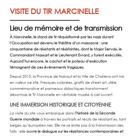
VISITE DU TIR MARCINELLE
Lieu de mémoire et de transmission
À Marcinelle, le stand de tir réquisitionné par les nazis durant
l’Occupation est devenu le théâtre d’un massacre : une
cinquantaine de résistants et résistantes, dont le Major Servais, le
Commandant Massart et le Lieutenant Evrard, y furent exécutés.
Aujourd’hui encore, le cachot et le poteau d’exécution
témoignent de ces événements tragiques.
Depuis 2015, la Province de Hainaut et la Ville de Charleroi ont mis
en valeur ce site. Fresques colorées, graffs de street art, stèle
commémorative et panneaux didactiques transforment
désormais le Tir Marcinelle en véritable musée à ciel ouvert.
UNE IMMERSION HISTORIQUE ET CITOYENNE
La visite du site vous embarque dans
l’histoire de la Seconde
Guerre mondiale
à travers les portraits et récits de résistant.es, tant
belges qu’européen.nes. Elle ne se limite pas à la transmission des
faits : elle
ouvre le dialogue sur les résistances contemporaines et