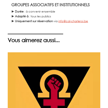
GROUPES ASSOCIATIFS ET INSTITUTIONNELS
► Durée
: à convenir ensemble
► Adapté à
: tous les publics
► Uniquement sur réservation
via
info@cal-charleroi.be
Vous aimerez aussi...