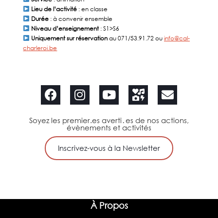
Lieu de l’activité
: en classe
Durée
: à convenir ensemble
Niveau d’enseignement
: S1>S6
Uniquement sur réservation
au 071/53.91.72 ou
info
@cal-
charleroi.be
Soyez les premier.es averti․es de nos actions,
évènements et activités
Inscrivez-vous à la Newsletter
À Propos