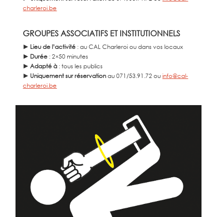
charleroi.be
GROUPES ASSOCIATIFS ET INSTITUTIONNELS
► Lieu de l’activité
: au CAL Charleroi ou dans vos locaux
► Durée
: 2×50 minutes
► Adapté à
: tous les publics
► Uniquement sur réservation
au 071/53.91.72 ou
info@cal-
charleroi.be