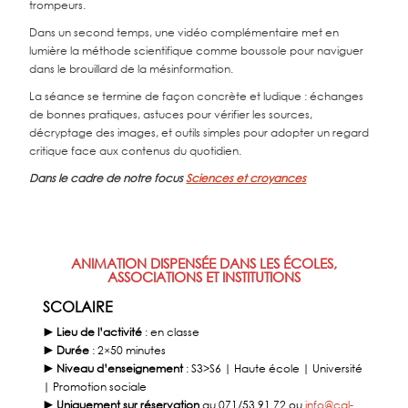
trompeurs.
Dans un second temps, une vidéo complémentaire met en
lumière la méthode scientifique comme boussole pour naviguer
dans le brouillard de la mésinformation.
La séance se termine de façon concrète et ludique : échanges
de bonnes pratiques, astuces pour vérifier les sources,
décryptage des images, et outils simples pour adopter un regard
critique face aux contenus du quotidien.
Dans le cadre de notre focus
Sciences et croyances
ANIMATION DISPENSÉE DANS LES ÉCOLES,
ASSOCIATIONS ET INSTITUTIONS
SCOLAIRE
► Lieu de l’activité
: en classe
► Durée
: 2×50 minutes
► Niveau d’enseignement
: S3>S6 | Haute école | Université
| Promotion sociale
► Uniquement sur réservation
au 071/53.91.72 ou
info@cal-