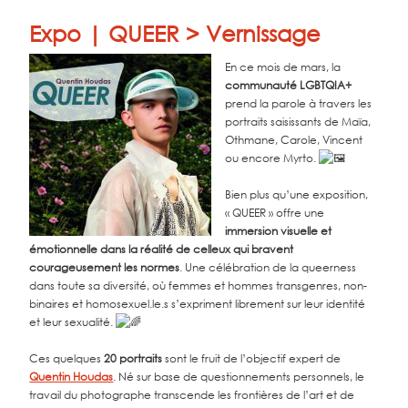
Expo | QUEER > Vernissage
En ce mois de mars, la
communauté LGBTQIA+
prend la parole à travers les
portraits saisissants de Maïa,
Othmane, Carole, Vincent
ou encore Myrto.
Bien plus qu’une exposition,
« QUEER » offre une
immersion visuelle et
émotionnelle dans la réalité de celleux qui bravent
courageusement les normes
. Une célébration de la queerness
dans toute sa diversité, où femmes et hommes transgenres, non-
binaires et homosexuel.le.s s’expriment librement sur leur identité
et leur sexualité.
Ces quelques
20 portraits
sont le fruit de l’objectif expert de
Quentin Houdas
. Né sur base de questionnements personnels, le
travail du photographe transcende les frontières de l’art et de