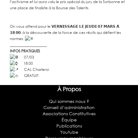
l’activisme et lui aura valu le prix spécial du jury de la Sorbonne et
une place de finaliste à la Bourse des Talents.
On vous attend pour le 𝗩𝗘𝗥𝗡𝗜𝗦𝗦𝗔𝗚𝗘 𝗟𝗘 𝗝𝗘𝗨𝗗𝗜 𝟬𝟳 𝗠𝗔𝗥𝗦 𝗔̀
𝟭𝟴:𝟬𝟬, à la découverte de la force de ces récits qui défient les
normes.
____________________
INFOS PRATIQUES
07/03
18:00
CAL Charleroi
GRATUIT
À Propos
Qui sommes nous ?
Conseil d’administration
Associations Constitutives
Équipe
Publications
Youtube