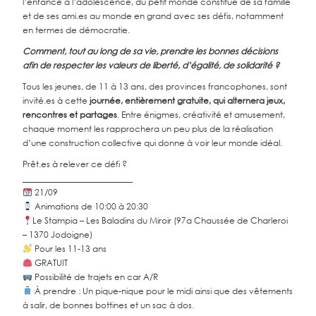
l’enfance à l’adolescence, du petit monde constitué de sa famille
et de ses ami.es au monde en grand avec ses défis, notamment
en termes de démocratie.
Comment, tout au long de sa vie, prendre les bonnes décisions
afin de respecter les valeurs de liberté, d’égalité, de solidarité ?
Tous les jeunes, de 11 à 13 ans, des provinces francophones, sont
invité.es à cette
journée, entièrement gratuite, qui alternera jeux,
rencontres et partages
. Entre énigmes, créativité et amusement,
chaque moment les rapprochera un peu plus de la réalisation
d’une construction collective qui donne à voir leur monde idéal.
Prêt.es à relever ce défi ?
__________________________
21/09
Animations de 10:00 à 20:30
Le Stampia – Les Baladins du Miroir (97a Chaussée de Charleroi
– 1370 Jodoigne)
Pour les 11-13 ans
GRATUIT
Possibilité de trajets en car A/R
À prendre : Un pique-nique pour le midi ainsi que des vêtements
à salir, de bonnes bottines et un sac à dos.