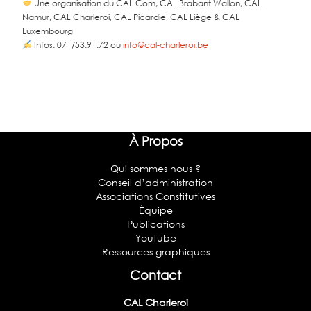
Une organisation du CAL Com, CAL Brabant Wallon, CAL
Namur, CAL Charleroi, CAL Picardie, CAL Liège & CAL
Luxembourg
Infos: 071/53.91.72 ou
info@cal-charleroi.be
À Propos
Qui sommes nous ?
Conseil d’administration
Associations Constitutives
Équipe
Publications
Youtube
Ressources graphiques
Contact
CAL Charleroi