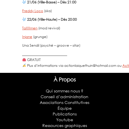
21/06 (Ville-Basse) – Dès 21:00
Freddy Loco
(ska)
22/06 (Ville-Haute) – Dès 20:00
TaXXmen
(mod revival)
Injane
(grunge)
Una Sendil (psyché – groove – sitar)
__________________________
GRATUIT
Plus d’informations via actionlaiquethuin@hotmail.com ou
Acti
À Propos
Qui sommes nous ?
Conseil d’administration
Associations Constitutives
Équipe
Publications
Youtube
Ressources graphiques