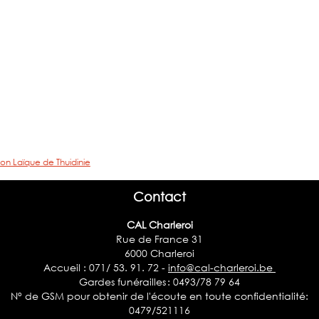
on Laïque de Thuidinie
Contact
CAL Charleroi
Rue de France 31
6000 Charleroi
Accueil : 071/ 53. 91. 72 -
info@cal-charleroi.be
Gardes funérailles : 0493/78 79 64
N° de GSM pour obtenir de l'écoute en toute confidentialité:
0479/521116