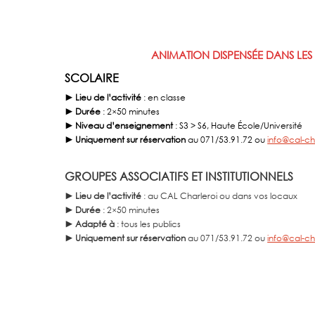
ANIMATION DISPENSÉE DANS LES 
SCOLAIRE
► Lieu de l’activité
: en classe
► Durée
: 2×50 minutes
► Niveau d’enseignement
: S3 > S6, Haute École/Université
► Uniquement sur réservation
au 071/53.91.72 ou
info@cal-ch
GROUPES ASSOCIATIFS ET INSTITUTIONNELS
► Lieu de l’activité
: au CAL Charleroi ou dans vos locaux
► Durée
: 2×50 minutes
► Adapté à
: tous les publics
► Uniquement sur réservation
au 071/53.91.72 ou
info@cal-ch