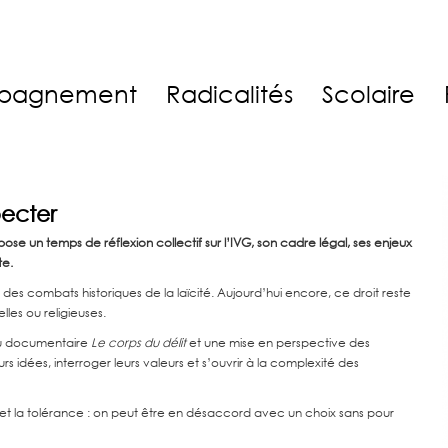
pagnement
Radicalités
Scolaire
pecter
ose un temps de réflexion collectif sur l’IVG, son cadre légal, ses enjeux
te.
tie des combats historiques de la laïcité. Aujourd’hui encore, ce droit reste
les ou religieuses.
 du documentaire
Le corps du délit
et une mise en perspective des
s idées, interroger leurs valeurs et s’ouvrir à la complexité des
e et la tolérance : on peut être en désaccord avec un choix sans pour