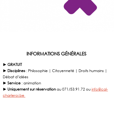
INFORMATIONS GÉNÉRALES
► GRATUIT
► Disciplines
: Philosophie | Citoyenneté | Droits humains |
Débat d’idées
► Service
: animation
► Uniquement sur réservation
au 071/53.91.72 ou
info@cal-
charleroi.be