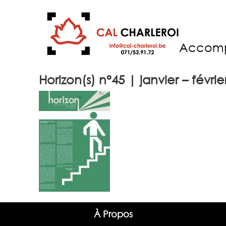
Accom
Horizon(s) n°45 | janvier – févrie
À Propos