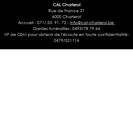
CAL Charleroi
Rue de France 31
6000 Charleroi
Accueil : 071/ 53. 91. 72 -
info@cal-charleroi.be
Gardes funérailles : 0493/78 79 64
N° de GSM pour obtenir de l'écoute en toute confidentialité:
0479/521116