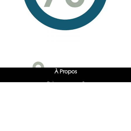
À Propos
Qui sommes nous ?
Conseil d’administration
Associations Constitutives
Équipe
Publications
Youtube
Ressources graphiques
Contact