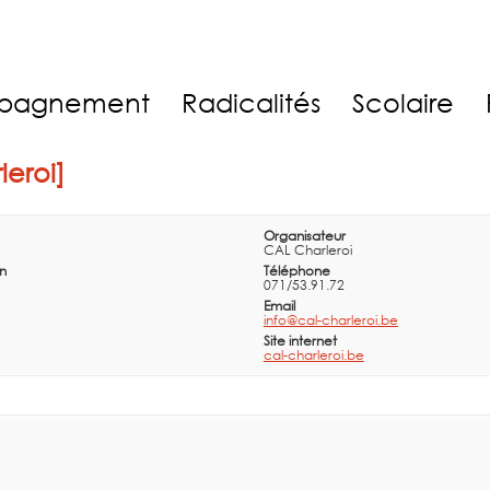
pagnement
Radicalités
Scolaire
leroi]
Organisateur
CAL Charleroi
in
Téléphone
071/53.91.72
Email
info@cal-charleroi.be
Site internet
cal-charleroi.be