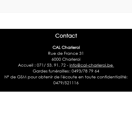
Contact
CAL Charleroi
Rue de France 31
6000 Charleroi
Accueil : 071/ 53. 91. 72 -
info@cal-charleroi.be
Gardes funérailles : 0493/78 79 64
N° de GSM pour obtenir de l'écoute en toute confidentialité:
0479/521116