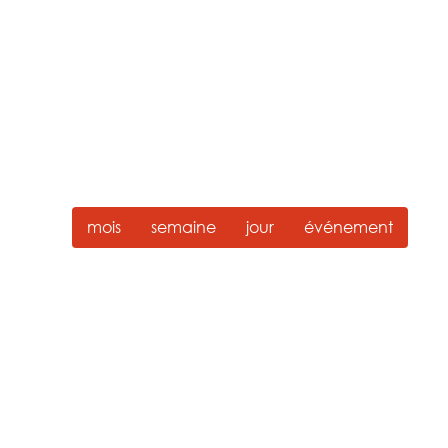
mois
semaine
jour
événement